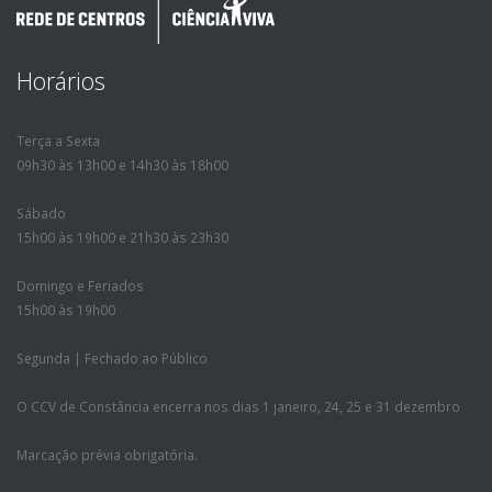
Horários
Terça a Sexta
09h30 às 13h00 e 14h30 às 18h00
Sábado
15h00 às 19h00 e 21h30 às 23h30
Domingo e Feriados
15h00 às 19h00
Segunda | Fechado ao Público
O CCV de Constância encerra nos dias 1 janeiro, 24, 25 e 31 dezembro
Marcação prévia obrigatória.