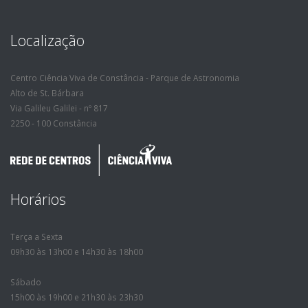
Localização
Centro Ciência Viva de Constância - Parque de Astronomia
Alto de St. Bárbara
Via Galileu Galilei - nº 817
2250 - 100 Constância
Horários
Terça a Sexta
09h30 às 13h00 e 14h30 às 18h00
Sábado
15h00 às 19h00 e 21h30 às 23h30