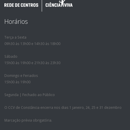
Horários
Terça a Sexta
09h30 às 13h00 e 14h30 às 18h00
Sábado
15h00 às 19h00 e 21h30 às 23h30
Domingo e Feriados
15h00 às 19h00
Segunda | Fechado ao Público
O CCV de Constância encerra nos dias 1 janeiro, 24, 25 e 31 dezembro
Marcação prévia obrigatória.