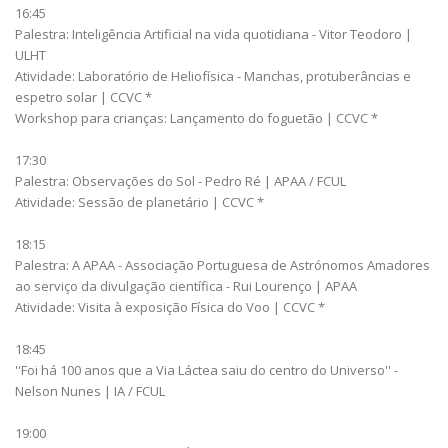
16:45
Palestra: Inteligência Artificial na vida quotidiana - Vitor Teodoro |
ULHT
Atividade: Laboratório de Heliofísica - Manchas, protuberâncias e
espetro solar | CCVC *
Workshop para crianças: Lançamento do foguetão | CCVC *
17:30
Palestra: Observações do Sol - Pedro Ré | APAA / FCUL
Atividade: Sessão de planetário | CCVC *
18:15
Palestra: A APAA - Associação Portuguesa de Astrónomos Amadores
ao serviço da divulgação científica - Rui Lourenço | APAA
Atividade: Visita à exposição Física do Voo | CCVC *
18:45
''Foi há 100 anos que a Via Láctea saiu do centro do Universo'' -
Nelson Nunes | IA / FCUL
19:00